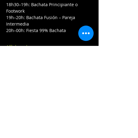
18h30–19h: Bachata Principiante o 
Footwork
19h–20h: Bachata Fusión – Pareja 
Intermedia
20h–00h: Fiesta 99% Bachata
Afficher plus
Partager cet événement
Contactez-nous:
2020 HUGO.PROD