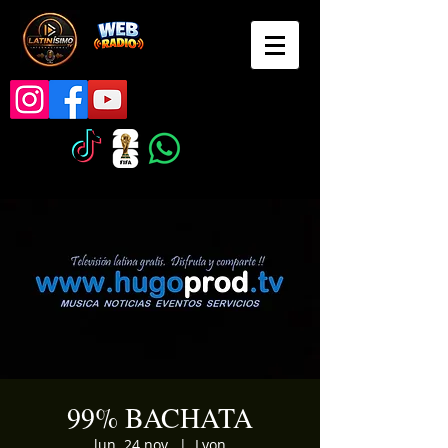
99% BACHATA
lun. 24 nov.
  |  
Lyon