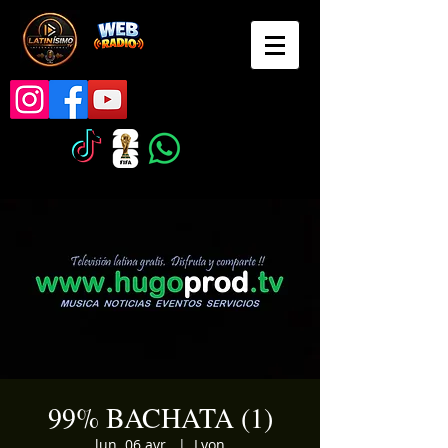
99% BACHATA (1)
lun. 06 avr.
  |  
Lyon