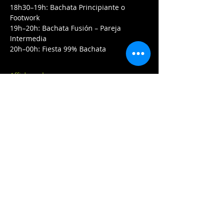
18h30–19h: Bachata Principiante o 
Footwork
19h–20h: Bachata Fusión – Pareja 
Intermedia
20h–00h: Fiesta 99% Bachata
Afficher plus
Partager cet événement
Contactez-nous:
2020 HUGO.PROD