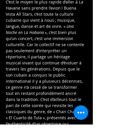
C’est le moyen le plus rapide d’aller à La 
Havane sans prendre l’avion ! Buena 
Vista All Stars, c’est toute la culture 
cubaine qui vient à nous ; musique, 
langue, danse et art de vivre. «
 Una 
Noche en La Habana
 », c’est bien plus 
qu’un concert, c’est une immersion 
culturelle. Car le collectif ne se contente 
pas seulement d’interpréter un 
répertoire, il partage un héritage 
musical vivant qui continue d’évoluer à 
travers les générations. Depuis que le 
son cubain a conquis le public 
international il y a plusieurs décennies, 
ce genre n’a cessé de se transformer 
tout en restant profondément ancré 
dans la tradition. C’est d’ailleurs tout le 
pari de cette soirée qui revisite les 
classiques du genre, de « Chan Chan » à 
« El Cuarto de Tula », présentés avec 
l’authenticité d’un répertoire qui 
continue d’évoluer, de s’enrichir, de 