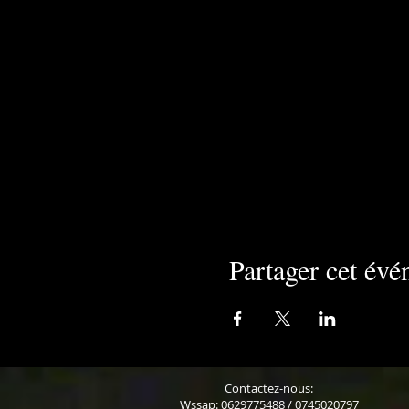
Partager cet év
Contactez-nous:
Wssap: 0629775488 / 0745020797