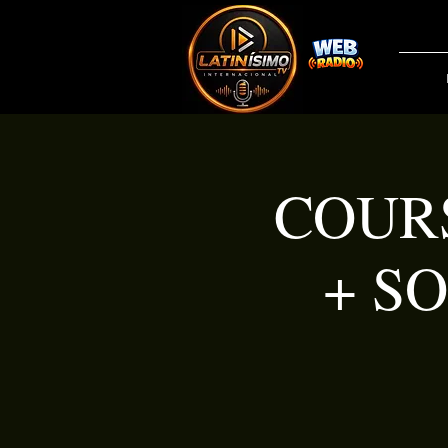
COURS
+ S