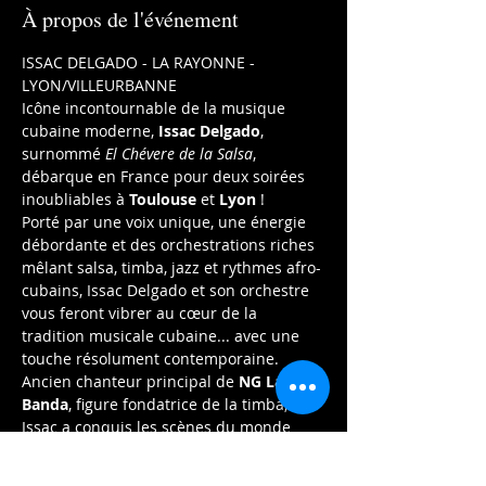
À propos de l'événement
ISSAC DELGADO - LA RAYONNE - 
LYON/VILLEURBANNE
Icône incontournable de la musique 
cubaine moderne, 
Issac Delgado
, 
surnommé 
El Chévere de la Salsa
, 
débarque en France pour deux soirées 
inoubliables à 
Toulouse
 et 
Lyon
 !
Porté par une voix unique, une énergie 
débordante et des orchestrations riches 
mêlant salsa, timba, jazz et rythmes afro-
cubains, Issac Delgado et son orchestre 
vous feront vibrer au cœur de la 
tradition musicale cubaine... avec une 
touche résolument contemporaine.
Ancien chanteur principal de 
NG La 
Banda
, figure fondatrice de la timba, 
Issac a conquis les scènes du monde 
entier, du 
Madison Square Garden
 aux 
festivals les plus prestigieux. Venez 