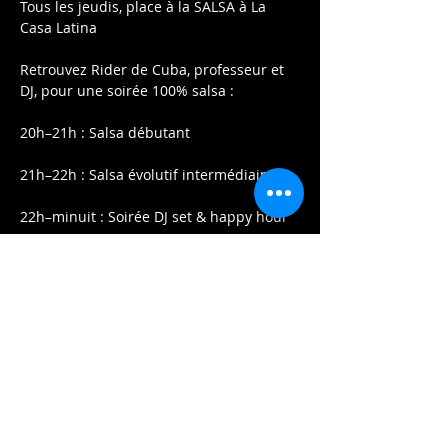
Tous les jeudis, place à la SALSA à La 
Casa Latina
Retrouvez Rider de Cuba, professeur et 
DJ, pour une soirée 100% salsa :
20h–21h : Salsa débutant
21h–22h : Salsa évolutif intermédiaire
22h–minuit : Soirée DJ set & happy hour
Afficher plus
Partager cet événement