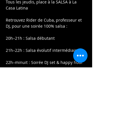
Tous les jeudis, place à la SALSA à La 
Casa Latina
Retrouvez Rider de Cuba, professeur et 
DJ, pour une soirée 100% salsa :
20h–21h : Salsa débutant
21h–22h : Salsa évolutif intermédiaire
22h–minuit : Soirée DJ set & happy hour
Afficher plus
Partager cet événement