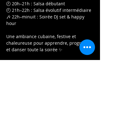
🕗 20h–21h : Salsa débutant
🕘 21h–22h : Salsa évolutif intermédiaire
🎶 22h–minuit : Soirée DJ set & happy 
hour
Une ambiance cubaine, festive et 
chaleureuse pour apprendre, progresser 
et danser toute la soirée ✨
Afficher plus
Partager cet événement
Contactez-nous: