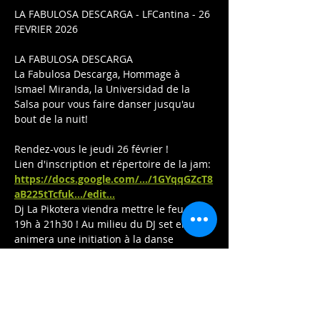
LA FABULOSA DESCARGA - LFCantina - 26 
FEVRIER 2026
LA FABULOSA DESCARGA
La Fabulosa Descarga, Hommage à 
Ismael Miranda, la Universidad de la 
Salsa pour vous faire danser jusqu'au 
bout de la nuit!
Rendez-vous le jeudi 26 février !
Lien d'inscription et répertoire de la jam: 
https://docs.google.com/.../1GYqqGZcT8
aB225tTcfuk.../edit
...
Dj La Pikotera viendra mettre le feu de 
19h à 21h30 ! Au milieu du DJ set elle 
animera une initiation à la danse 
accompagnée par une partie des 
musiciens.
Afficher plus