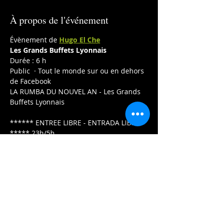
À propos de l'événement
Évènement de 
Hugo El Che
Les Grands Buffets Lyonnais
Durée : 6 h
Public  · Tout le monde sur ou en dehors 
de Facebook
LA RUMBA DU NOUVEL AN - Les Grands 
Buffets Lyonnais
****** ENTREE LIBRE - ENTRADA LIBRE 
***** 23h/5h
Afficher plus
Partager cet événement