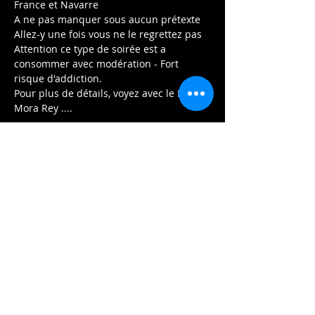
France et Navarre
A ne pas manquer sous aucun prétexte 
Allez-y une fois vous ne le regrettez pas 
Attention ce type de soirée est a 
consommer avec modération - Fort 
risque d'addiction. 
Pour plus de détails, voyez avec le Dr. 
Mora Rey .... 
Afficher plus
Partager cet événement
Contactez-nous:
2020 HUGO.PROD