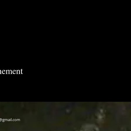
énement
v@gmail.com