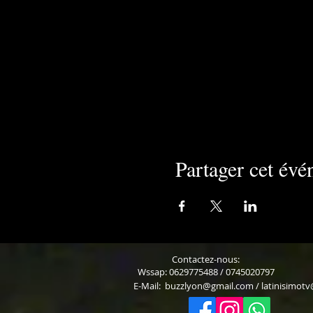
Partager cet év
Contactez-nous:
Wssap: 0629775488 / 0745020797
E-Mail:
buzzlyon@gmail.com
/
latinisimot