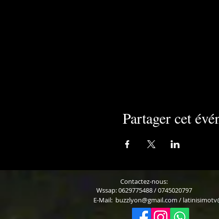
Partager cet év
Contactez-nous:
Wssap: 0629775488 / 0745020797
E-Mail:
buzzlyon@gmail.com
/
latinisimot