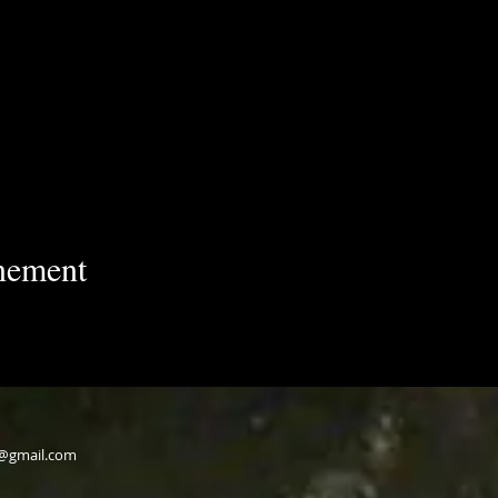
énement
v@gmail.com