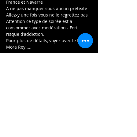
France et Navarre
A ne pas manquer sous aucun prétexte 
Allez-y une fois vous ne le regrettez pas 
Attention ce type de soirée est a 
consommer avec modération - Fort 
risque d'addiction. 
Pour plus de détails, voyez avec le Dr. 
Mora Rey .... 
Afficher plus
Partager cet événement
Contactez-nous:
2020 HUGO.PROD