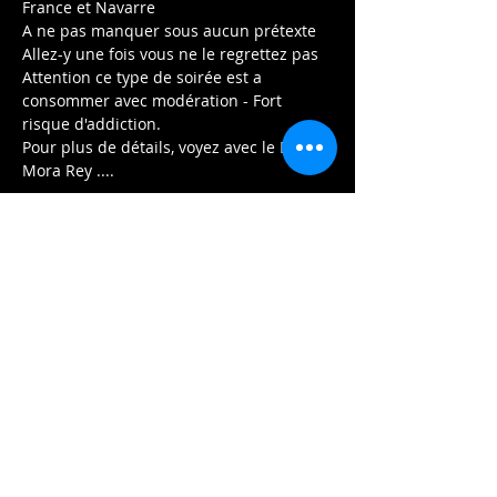
France et Navarre
A ne pas manquer sous aucun prétexte 
Allez-y une fois vous ne le regrettez pas 
Attention ce type de soirée est a 
consommer avec modération - Fort 
risque d'addiction. 
Pour plus de détails, voyez avec le Dr. 
Mora Rey .... 
Afficher plus
Partager cet événement
Contactez-nous:
2020 HUGO.PROD