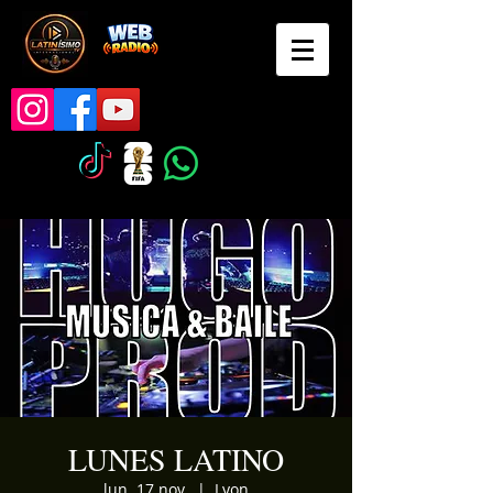
LUNES LATINO
lun. 17 nov.
  |  
Lyon