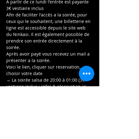
A partir de ce lundi l'entrée est payante 
3€ vestiaire inclus
Afin de faciliter l'accès a la soirée, pour 
ceux qui le souhaitent, une billetterie en 
ligne est accessible depuis le site web 
du Ninkasi. Il est également possible de 
prendre son entrée directement à la 
soirée.
Après avoir payé vous recevez un mail a 
présenter a la soirée.
Voici le lien, cliquer sur reservation, 
choisir votre date 
→ La soirée salsa de 20:00 à 01:00 (3€ 
vestiaire inclus : infos & réservation ici 
urlr.me/YT4pgC
Afficher plus
Partager cet événement