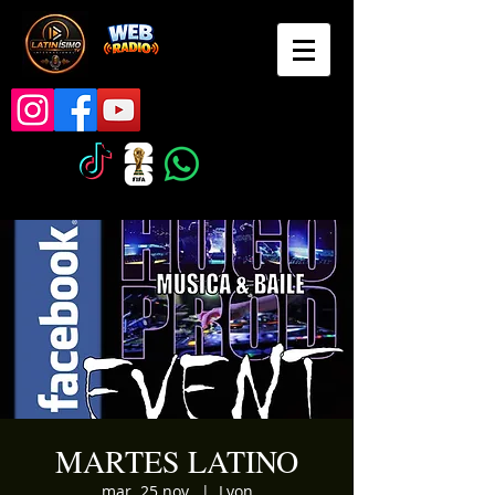
MARTES LATINO
mar. 25 nov.
  |  
Lyon