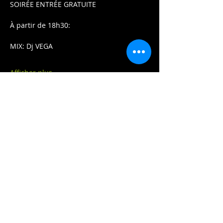
SOIRÉE ENTRÉE GRATUITE
À partir de 18h30:
MIX: Dj VEGA
Afficher plus
Partager cet événement
Contactez-nous:
2020 HUGO.PROD