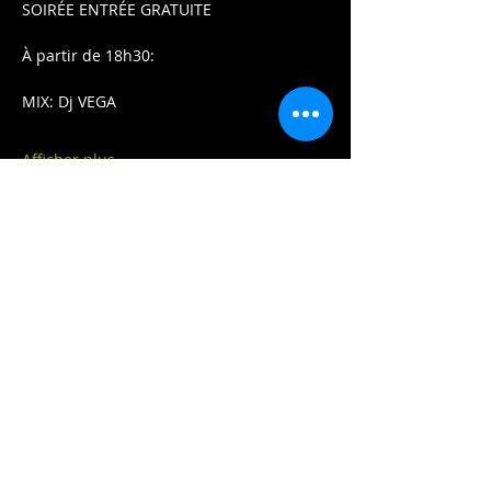
SOIRÉE ENTRÉE GRATUITE
À partir de 18h30:
MIX: Dj VEGA
Afficher plus
Partager cet événement
Contactez-nous:
2020 HUGO.PROD