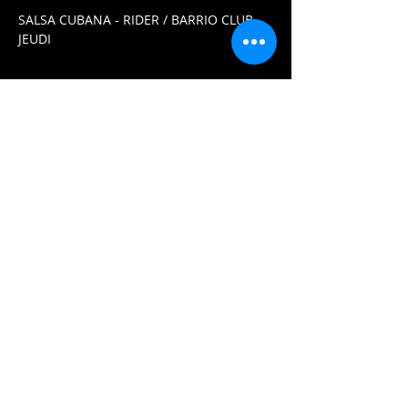
SALSA CUBANA - RIDER / BARRIO CLUB - 
JEUDI
Partager cet événement
Contactez-nous:
2020 HUGO.PROD
Wssap:
0629775488
/
0745020797
E-Mail:
buzzlyon@gmail.com
/