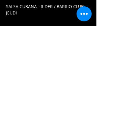
SALSA CUBANA - RIDER / BARRIO CLUB - 
JEUDI
Partager cet événement
Contactez-nous:
2020 HUGO.PROD
Wssap:
0629775488
/
0745020797
E-Mail:
buzzlyon@gmail.com
/