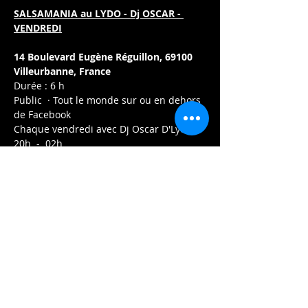
SALSAMANIA au LYDO - Dj OSCAR - 
VENDREDI
14 Boulevard Eugène Réguillon, 69100 
Villeurbanne, France
Durée : 6 h
Public  · Tout le monde sur ou en dehors 
de Facebook
Chaque vendredi avec Dj Oscar D'Lyon
20h  -  02h 
Afficher plus
Partager cet événement