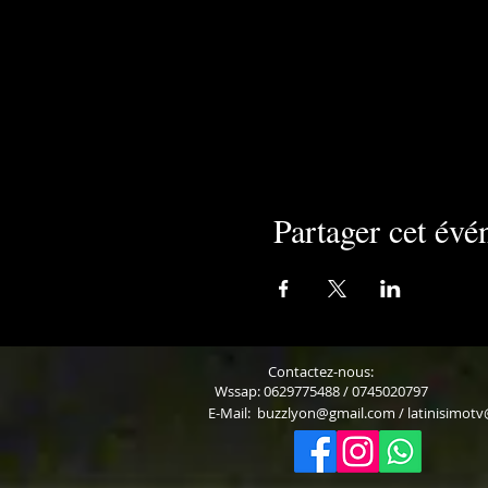
Partager cet év
Contactez-nous:
Wssap: 0629775488 / 0745020797
E-Mail:
buzzlyon@gmail.com
/
latinisimot