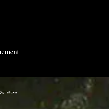
énement
v@gmail.com