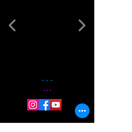
- - -
- - -