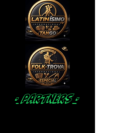
-
partners
-