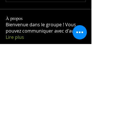
À propos
Bienvenue dans le groupe ! Vous
pouvez communiquer avec d'au
...
Lire plus
membres
buzzlyon
S'abonner
HUGO PROD
S'abonner
Voir tous les membres (2)
Contactez-nous:
2020 HUGO.PROD